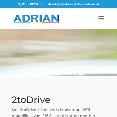
015 - 8894138
info@verkeersschooladrian.nl
2 TO DRIVE
2toDrive
Met 2toDrive is het sinds 1 november 2011
mogelijk al vanaf 16,5 jaar te starten met het