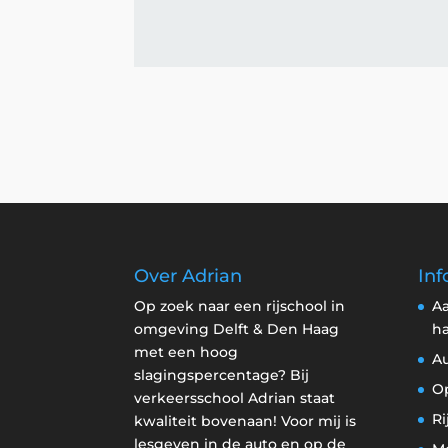
Over Adrian
Inf
Op zoek naar een rijschool in
Aa
omgeving Delft & Den Haag
h
met een hoog
Au
slagingspercentage? Bij
Op
verkeersschool Adrian staat
Ri
kwaliteit bovenaan! Voor mij is
lesgeven in de auto en op de