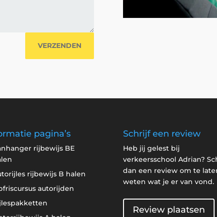
VERZENDEN
ormatie pagina’s
Schrijf een review
nhanger rijbewijs BE
Heb jij gelest bij
alen
verkeersschool Adrian? Sch
dan een review om te late
torijles rijbewijs B halen
weten wat je er van vond.
friscursus autorijden
jlespakketten
Review plaatsen