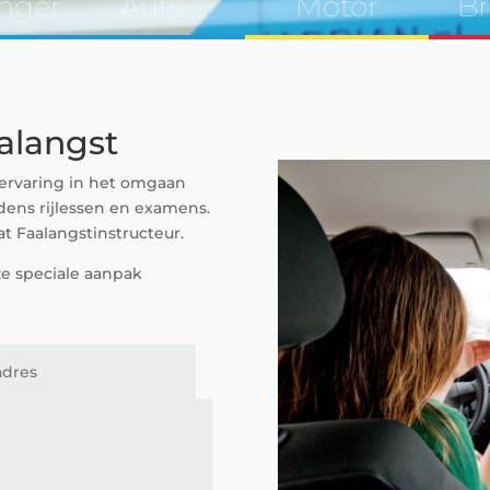
nger
Auto
Motor
Br
alangst
 ervaring in het omgaan
ijdens rijlessen en examens.
at Faalangstinstructeur.
ze speciale aanpak
.