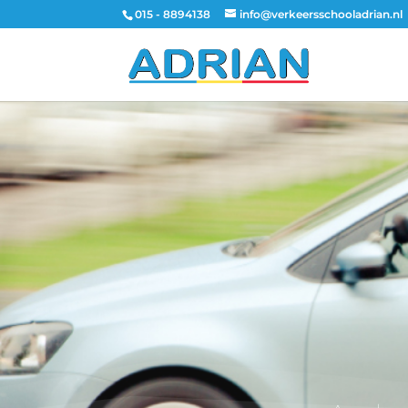
015 - 8894138
info@verkeersschooladrian.nl