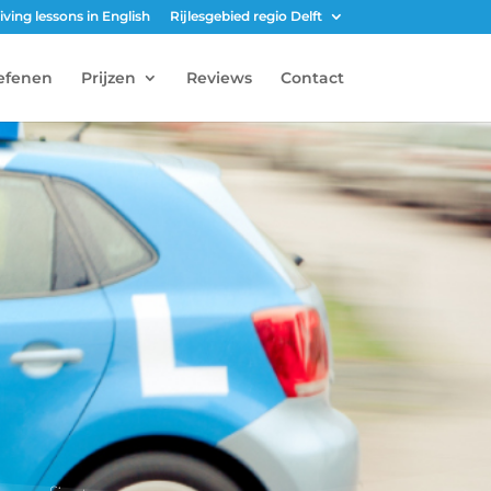
iving lessons in English
Rijlesgebied regio Delft
efenen
Prijzen
Reviews
Contact