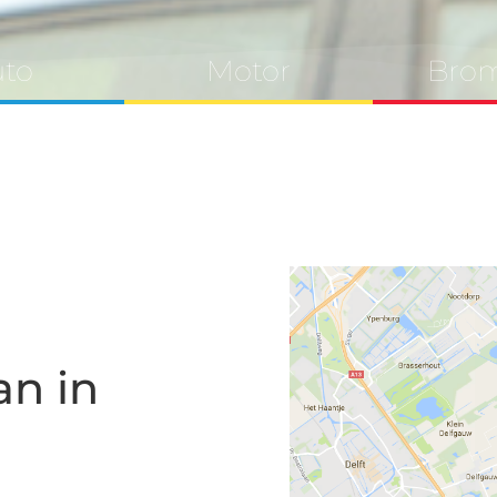
to
Motor
Brom
an in