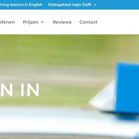
iving lessons in English
Rijlesgebied regio Delft
efenen
Prijzen
Reviews
Contact
N IN