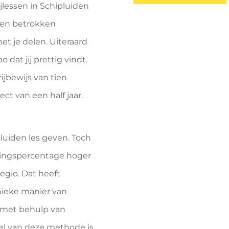
jlessen in Schipluiden
 en betrokken
et je delen. Uiteraard
 dat jij prettig vindt.
ijbewijs van tien
ect van een half jaar.
ipluiden les geven. Toch
agingspercentage hoger
regio. Dat heeft
nieke manier van
en met behulp van
eel van deze methode is