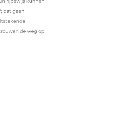
un rijbewijs kunnen
ft dat geen
uitstekende
ertrouwen de weg op.