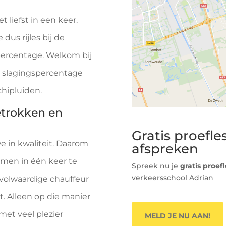
t liefst in een keer.
dus rijles bij de
percentage. Welkom bij
et slagingspercentage
chipluiden.
etrokken en
Gratis proefle
e in kwaliteit. Daarom
afspreken
xamen in één keer te
Spreek nu je
gratis proefl
verkeersschool Adrian
 volwaardige chauffeur
it. Alleen op die manier
 met veel plezier
MELD JE NU AAN!