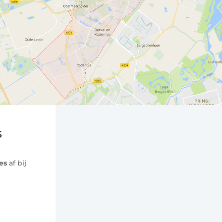
s
es
af bij