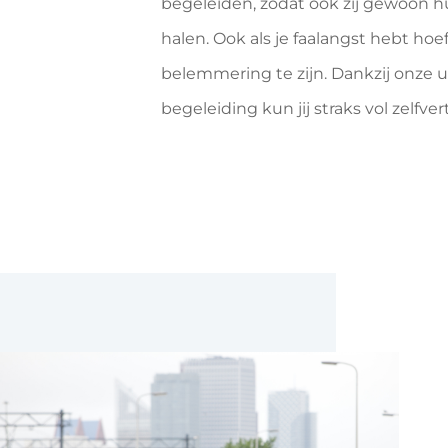
begeleiden, zodat ook zij gewoon h
halen. Ook als je faalangst hebt hoe
belemmering te zijn. Dankzij onze 
begeleiding kun jij straks vol zelfv