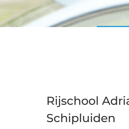
Au
Rijschool Adri
Schipluiden