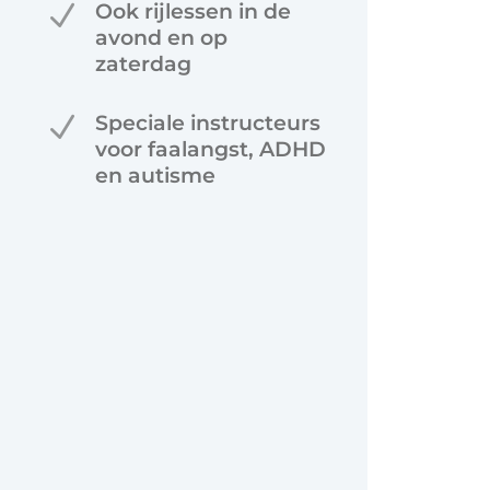
N
Ook rijlessen in de
avond en op
zaterdag
N
Speciale instructeurs
voor faalangst, ADHD
en autisme