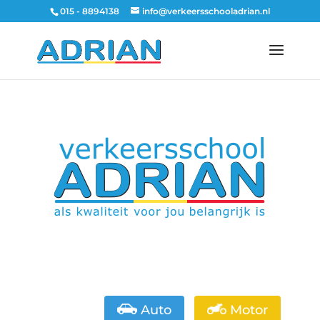
015 - 8894138
info@verkeersschooladrian.nl
Auto
Motor